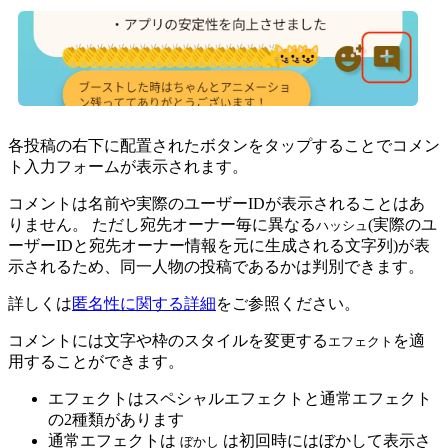
各投稿の右下に配置されたボタンをタップすることでコメン
ト入力フォームが表示されます。
コメントは名前や実際のユーザーIDが表示されることはあ
りません。 ただし宛先オーナー毎に異なる
(実際のユ
ハッシュ
ーザーIDと宛先オーナー情報を元に生成される文字列)が表
示されるため、同一人物の投稿であるかは判別できます。
詳しくは
匿名性に関する詳細
をご参照ください。
コメントには文字や枠のスタイルを変更する
を適
エフェクト
用することができます。
エフェクトはスペシャルエフェクトと通常エフェクト
の2種類があります
通常エフェクトは
は初回時にはぼかして表示さ
ぼかし