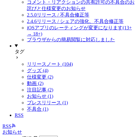
コメント・リアクションの共有許可の不具合のお
詫びと仕様変更のお知らせ
2.5.0リリース / 不具合修正等
2.4.6リリース / シェアの強化、不具合修正等
iOSアプリのレーティングが変更になります(13+
→ 18+)
ブラウザからの簡易閲覧に対応しました
タグ
リリースノート (104)
グッズ (4)
仕様変更 (2)
動画 (2)
注目記事 (2)
お知らせ (1)
プレスリリース (1)
不具合 (1)
RSS
RSS
お知らせ