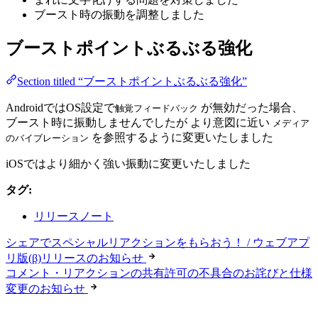
ブースト時の振動を調整しました
ブーストポイントぶるぶる強化
Section titled “ブーストポイントぶるぶる強化”
AndroidではOS設定で
が無効だった場合、
触覚フィードバック
ブースト時に振動しませんでしたが より意図に近い
メディア
を参照するように変更いたしました
のバイブレーション
iOSではより細かく強い振動に変更いたしました
タグ:
リリースノート
シェアでスペシャルリアクションをもらおう！ / ウェブアプ
リ版(β)リリースのお知らせ
コメント・リアクションの共有許可の不具合のお詫びと仕様
変更のお知らせ