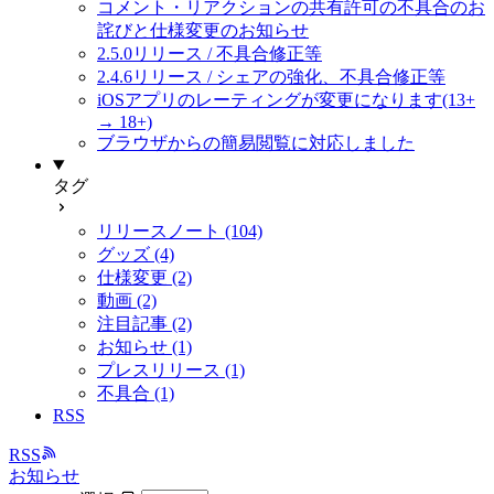
コメント・リアクションの共有許可の不具合のお
詫びと仕様変更のお知らせ
2.5.0リリース / 不具合修正等
2.4.6リリース / シェアの強化、不具合修正等
iOSアプリのレーティングが変更になります(13+
→ 18+)
ブラウザからの簡易閲覧に対応しました
タグ
リリースノート (104)
グッズ (4)
仕様変更 (2)
動画 (2)
注目記事 (2)
お知らせ (1)
プレスリリース (1)
不具合 (1)
RSS
RSS
お知らせ