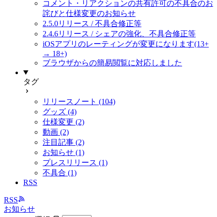
コメント・リアクションの共有許可の不具合のお
詫びと仕様変更のお知らせ
2.5.0リリース / 不具合修正等
2.4.6リリース / シェアの強化、不具合修正等
iOSアプリのレーティングが変更になります(13+
→ 18+)
ブラウザからの簡易閲覧に対応しました
タグ
リリースノート (104)
グッズ (4)
仕様変更 (2)
動画 (2)
注目記事 (2)
お知らせ (1)
プレスリリース (1)
不具合 (1)
RSS
RSS
お知らせ